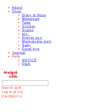
About
Shop
Diary & Note
Memopad
Tape
Sticker
Stamp
etc.
Digital acc
Malgrécela pick
Sale
Good bye
Journal
Help
NOTICE
Q&A
Search
검색
Log In
로그인
Cart
장바구니