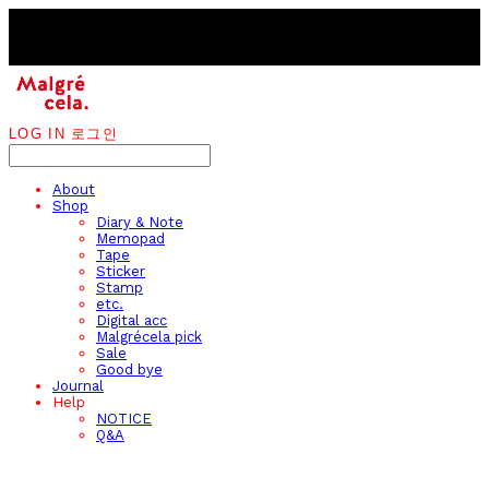
LOG IN
로그인
About
Shop
Diary & Note
Memopad
Tape
Sticker
Stamp
etc.
Digital acc
Malgrécela pick
Sale
Good bye
Journal
Help
NOTICE
Q&A