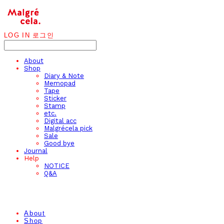
LOG IN
로그인
About
Shop
Diary & Note
Memopad
Tape
Sticker
Stamp
etc.
Digital acc
Malgrécela pick
Sale
Good bye
Journal
Help
NOTICE
Q&A
About
Shop