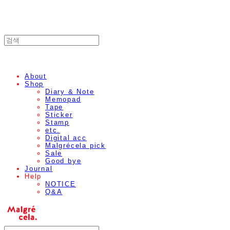
About
Shop
Diary & Note
Memopad
Tape
Sticker
Stamp
etc.
Digital acc
Malgrécela pick
Sale
Good bye
Journal
Help
NOTICE
Q&A