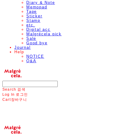
Diary & Note
Memopad
Tape
Sticker
Stamp
etc.
Digital acc
Malgrécela pick
Sale
Good bye
Journal
Help
NOTICE
Q&A
Search
검색
Log In
로그인
Cart
장바구니