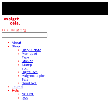
LOG IN
로그인
About
Shop
Diary & Note
Memopad
Tape
Sticker
Stamp
etc.
Digital acc
Malgrécela pick
Sale
Good bye
Journal
Help
NOTICE
Q&A