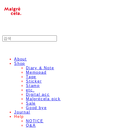
About
Shop
Diary & Note
Memopad
Tape
Sticker
Stamp
etc.
Digital acc
Malgrécela pick
Sale
Good bye
Journal
Help
NOTICE
Q&A