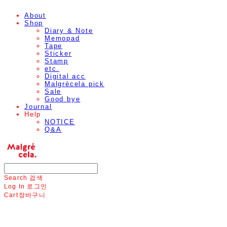
About
Shop
Diary & Note
Memopad
Tape
Sticker
Stamp
etc.
Digital acc
Malgrécela pick
Sale
Good bye
Journal
Help
NOTICE
Q&A
Search
검색
Log In
로그인
Cart
장바구니